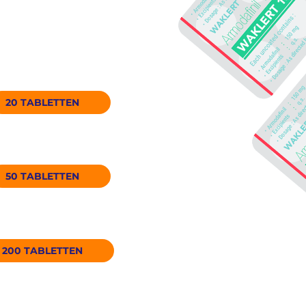
20 TABLETTEN
88.8€
50 TABLETTEN
187€
200 TABLETTEN
560€