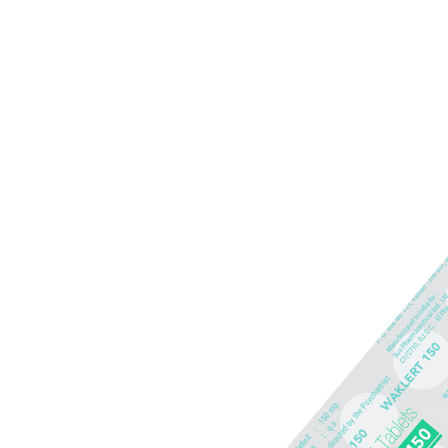
Produkte
TESTVERPAC
T
te
Armodafinil der Welt.
,
bleibt aber sicher und