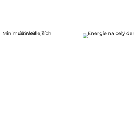
MINIMALE
ENERGIE FÜR
EBENWIRKUNGEN
DEN GANZEN TA
wurde gezeigt, dass die
Modafinil kann nahe
wendung von Modafinil
jede Art von Müdigke
keine signifikanten
beseitigen, unabhäng
benwirkungen hat. Im
von den Umständen. 
Falle eines milden
Ihrem Gehirn schalten 