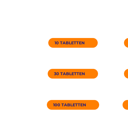
SUN Pharma
Auf Lager
10 TABLETTEN
47€
30 TABLETTEN
126€
100 TABLETTEN
327€