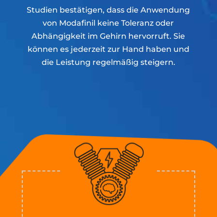
Studien bestätigen, dass die Anwendung
von Modafinil keine Toleranz oder
Abhängigkeit im Gehirn hervorruft. Sie
können es jederzeit zur Hand haben und
die Leistung regelmäßig steigern.